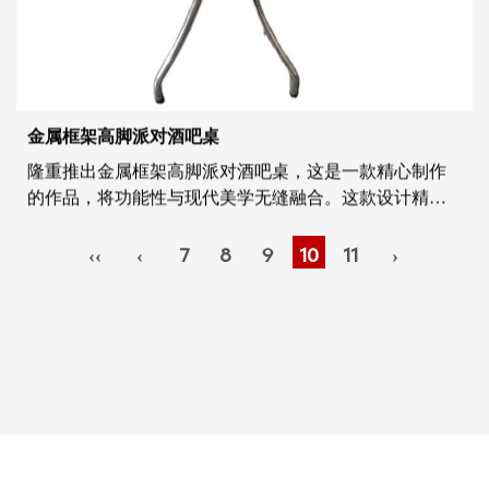
金属框架高脚派对酒吧桌
隆重推出金属框架高脚派对酒吧桌，这是一款精心制作
的作品，将功能性与现代美学无缝融合。这款设计精巧
的桌子充分体现了我们对细节的一丝不苟，以及创造出
在任何环境下都能脱颖而出的家具的热情。 金属框架高
‹‹
‹
7
8
9
10
11
›
级派对酒吧桌不仅仅是一件家具，更是一种风格和实用
性的体现。这款桌子采用坚固的金属框架，确保了耐用
性和稳定性...