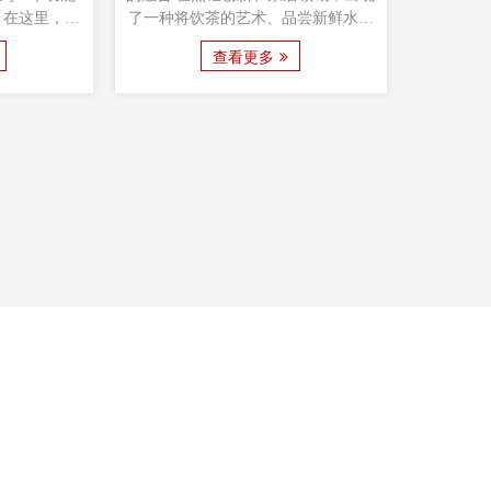
为您生活空间
域，户外壁炉木制火坑成为了一件元
装 - 全面的
。这款创新家
素杰作。
外烧烤炉
查看更多
融合了功能性
何户外空
家具，为您在
结合了舒
愉快的烹饪体
款餐桌椅
定义了户
产品概述
烤炉家