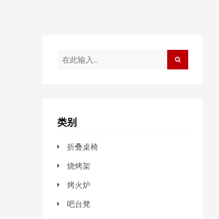
类别
折叠桌椅
烧烤架
烤火炉
吧台凳