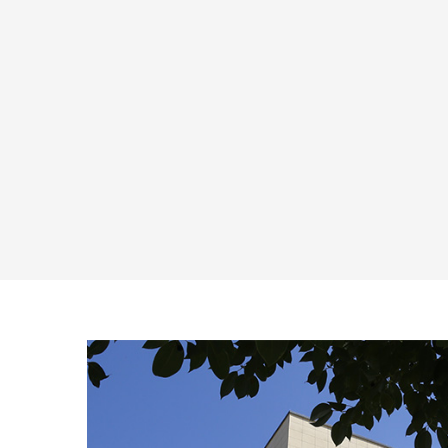
完美结合的世界，在这里，平
了一种将饮茶的艺术、品尝新鲜水果
的事物也会变得不同凡响。我
的乐趣和烧烤的嗞嗞声融合在一起的
查看更多
查看更多
外花园家具折叠桌重新定义了
产品。作为一款精心制造的产品，饮
活，将实用性和时尚性完美融
茶台水果烧烤台不仅超越了传统设计
款折叠桌制作精密，设计更注
的界限，而且重新定义了我们在生活
，是您户外活动不可或缺的伙
空间中体验休闲和美食的方式。
开户外花园家具折叠桌的神秘
面纱： ...