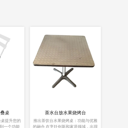
烤桌
户外壁炉木制火坑
方形户
提升您的家庭
户外壁炉木制火坑简介：天上的约会
在温暖与氛围融为一体的户外聚会领
方形户外