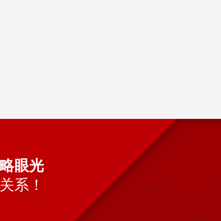
略眼光
关系！