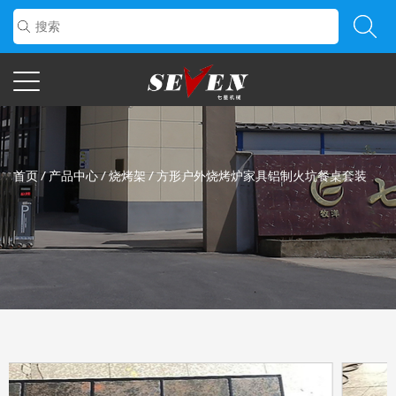
首页
/
产品中心
/
烧烤架
/
方形户外烧烤炉家具铝制火坑餐桌套装