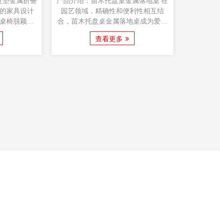
的户外休闲领
单人可折叠烧烤炉火坑：露营者的乐
外火坑套装是
趣 作为户外爱好者，我们了解可靠且
隆重推出
款户外套装精
高效的设备在露营探险中的重要性。
木炭野营
外用餐和社交
单人可折叠烧烤火炉是满足您露营需
多功能实
查看更多
永恒魅力与烧
求的实用多功能解决方案，无缝结合
外火坑悬
融合。
功能性、便携性和耐用性，增强您的
旨在提升
户外烹饪体验。
将功能性
大型户外
烧烤炉采
外使用的