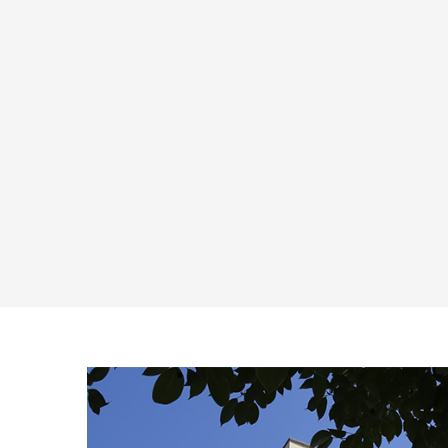
舒适便捷：PU皮垫金属折叠
产品介绍：苗木托盘桌金属落地桌 在
园艺领域，精确性和便利性相互结
PU 皮垫金属折叠桌椅脱颖而
合，苗木托盘桌金属落地桌成为爱好
为创新和实用性的证明。这款
者和专业人士的忠实伴侣。这款创新
查看更多
查看更多
皮垫金属折叠桌椅精致的家具套
产品精心制作，集功能性、耐用性和
了风格、舒适度和功能性，使
美观性于一身，重新定义了我们培育
从休闲聚会到正式活动等各种
绿色空间的方式。 隆重推出我们的苗
多​​功能选择。该系列精心打
木托盘桌金属落地桌： 苗木托盘桌金
细节，毫不费力地将金属...
属落地桌的核心是周到的设计和实用
性。这款...