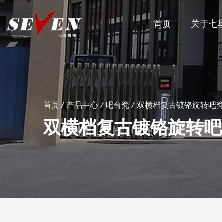
首页
关于七
首页
/
产品中心
/
吧台凳
/
双横档复古镀铬旋转吧
双横档复古镀铬旋转吧