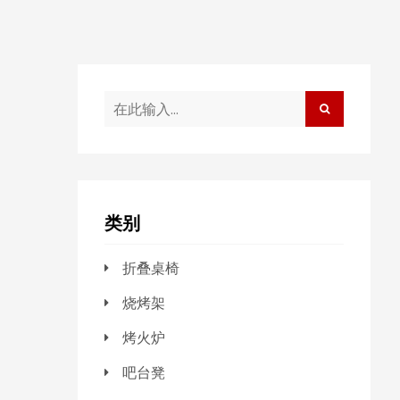
类别
折叠桌椅
烧烤架
烤火炉
吧台凳