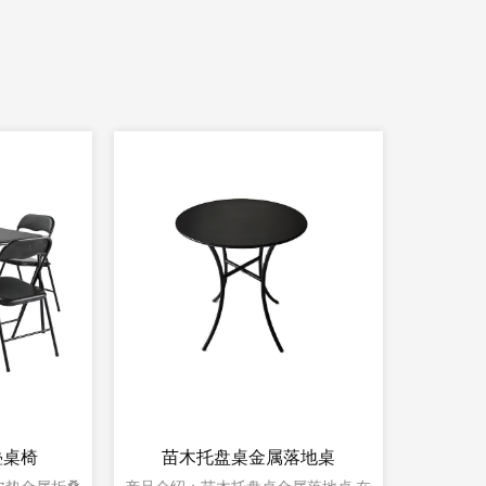
火盆套装
单人可折叠烧烤炉火坑
大型户