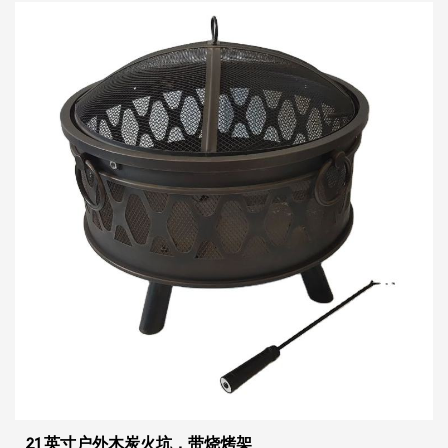
21 英寸户外木炭火坑，带烧烤架