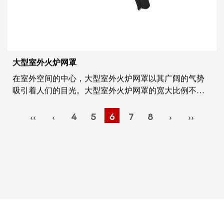
大型室外火炉网罩
在室外空间的中心，大型室外火炉网罩以其广阔的气势
吸引着人们的目光。大型室外火炉网罩的宽大比例不仅
使其成为聚会的实用之选，也是定义景观的艺术宣言。
火盆的巨大尺寸可确保其成为户外区域的引力中心，吸
‹‹
‹
4
5
6
7
8
›
››
引亲朋好友聚集在它温暖的怀抱中。