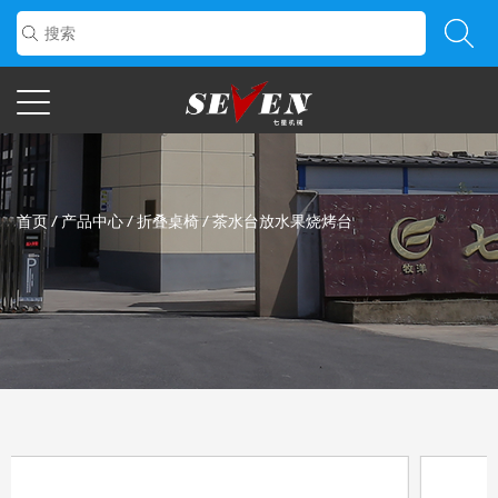
首页
/
产品中心
/
折叠桌椅
/
茶水台放水果烧烤台